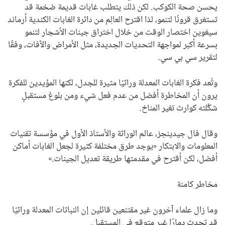
يحسن صحة الكوكب. لكن ذلك يتطلب غابات قديمة ضخمة قد
تستغرق قرونًا لتنمو، لذا اقترح العالِم من دائرة الغابات الكندية أرماند
سيغوين اختصار الوقت من خلال اختراق جينات الأشجار لتنمو
بسرعة أكبر لمواجهة التحديات الجديدة، مثل الأمراض والآفات، وفقًا
لتقرير سي بي سي.
وتُعد فكرة الغابات المعدلة وراثيًا مثيرة للجدل، لكنها المؤيدين للفكرة
يرون أن المخاطرة أفضل من عدم فعل شيء ومن بلوغ مستقبلٍ
شكَّلته كوارث تغير المناخ.
وقال فال جيدينجز، عالم الوراثة والأستاذ الأول في مؤسسة تقنيات
المعلومات والابتكار «يوجد طرق مختلفة كثيرة لجعل الغابات أماكن
أفضل، لكن أقترح في مقدمتها طريقة تعديل الجينات.»
مخاطر كامنة
وما زال علماء آخرون غير مقتنعين قائلين إن النباتات المعدلة وراثيًا
قد تحدث دمارًا غير متوقع في المستقبل.