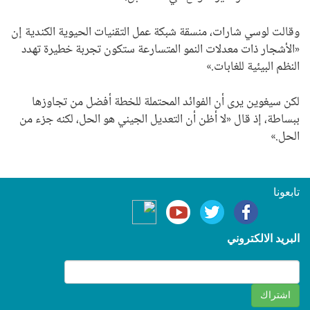
وقالت لوسي شارات، منسقة شبكة عمل التقنيات الحيوية الكندية إن
«الأشجار ذات معدلات النمو المتسارعة ستكون تجربة خطيرة تهدد
النظم البيئية للغابات.»
لكن سيغوين يرى أن الفوائد المحتملة للخطة أفضل من تجاوزها
ببساطة، إذ قال «لا أظن أن التعديل الجيني هو الحل، لكنه جزء من
الحل.»
تابعونا
البريد الالكتروني