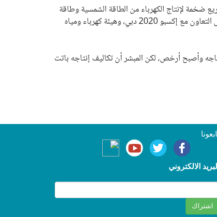
ت الطاقة البديلة بحلول العام 2030، ولديها في هذا المجال مشاريع ضخمة لإنتاج الكهرباء من الطاقة الشمسية وطاقة
الرياح. وأطلقت العام الماضي مشروع تجريبيًا لأول محطة لإنتاج الهيدروجين الأخضر في دبي، باستطاعة ميجاواط واحد، من خلال التعاون مع إكسبو 2020 دبي، وهيئة كهرباء ومياه
نتاجه وأصبح أرخص، لكن المبشر أن تكاليف إنتاجه باتت
ابعونا
لبريد الالكتروني