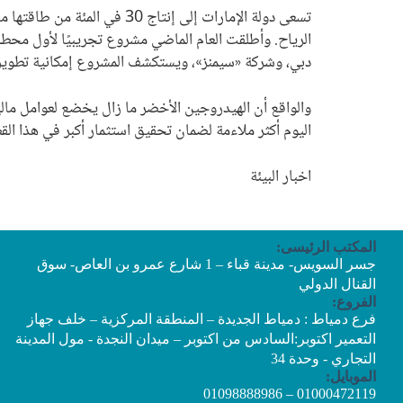
دبي، وشركة «سيمنز»، ويستكشف المشروع إمكانية تطوير اق
والواقع أن الهيدروجين الأخضر ما زال يخضع لعوامل مالية
اليوم أكثر ملاءمة لضمان تحقيق استثمار أكبر في هذا الق
اخبار البيئة
المكتب الرئيسى:
جسر السويس- مدينة قباء – 1 شارع عمرو بن العاص- سوق
القنال الدولي
الفروع:
فرع دمياط : دمياط الجديدة – المنطقة المركزية – خلف جهاز
التعمير اكتوبر:السادس من اكتوبر – ميدان النجدة - مول المدينة
التجاري - وحدة 34
الموبايل:
01000472119 – 01098888986