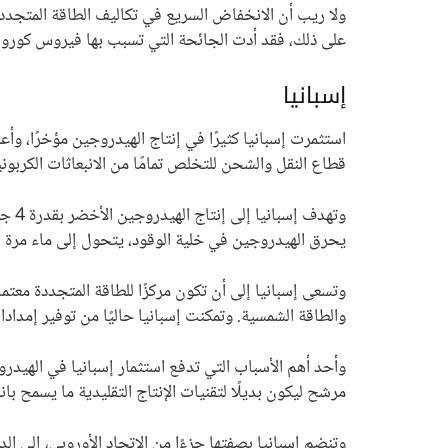
ولا ريب أن الانخفاض السريع في تكاليف الطاقة المتجددة وا
على ذلك، فقد أدت الجائحة التي تسبب بها فيروس كورونا
إسبانيا
قطاع النقل والشحن للتخلص تمامًا من الانبعاثات الكربوني
وتهد
يحرق الهيدروجين في خلية الوقود، يتحول إلى ماء مرة 
وتسعى إسبانيا إلى أن تكون مركزًا للطاقة المتجددة معتم
والطاقة الشمسية. وتمكنت إسبانيا حاليًا من توفير إمدادات تصل إلى 62 جيجاواط من الطاقة المتجددة، لكن هذه الكمية لا تزال غير كافية لاستبد
وأحد أهم الأسباب التي تدفع استثمار إسبانيا في الهيدرو
مرشح ليكون بديلًا لتقنيات الإنتاج التقليدية ما يسمح با
وتنضم إسبانيا بصفتها جزءًا من الاتحاد الأوروبي، إلى ا