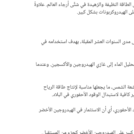
الطاقة النظيفة والزهيدة في شتَّى أرجاء العالم. علاوةً
لى الهيدروكربونات بشكل كبير.
1 مليار دولار في تقنية الهيدروجين الأخضر على مدى السنوات العشر المقبلة، بهدف استخدامه في
التحليل الكهربائي، لتحليل الماء إلى غازي الهيدروجين والأكسجين. وعندما
شعة الشمس، ما يجعلها مناسبة لإنتاج طاقة الرياح
د الأحفوري، أي أن الاستثمار في الهيدروجين الأخضر
ل كبير على الهيدروجين الأخضر كجزء من المستقبل.