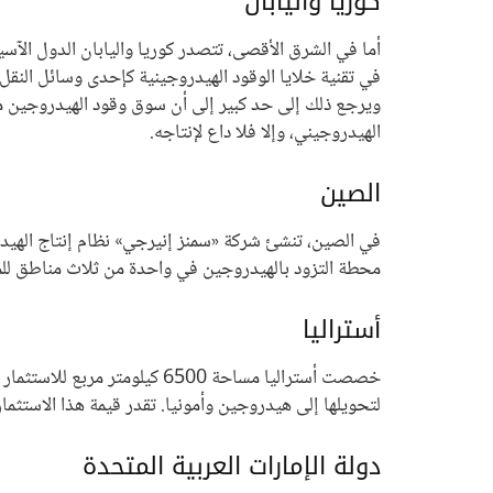
كوريا واليابان
أما في الشرق الأقصى، تتصدر كوريا واليابان الدول الآسي
في تقنية خلايا الوقود الهيدروجينية كإحدى وسائل النقل
ويرجع ذلك إلى حد كبير إلى أن سوق وقود الهيدروجين ما 
الهيدروجيني، وإلا فلا داع لإنتاجه.
الصين
في الصين، تنشئ شركة «سمنز إنيرجي» نظام إنتاج الهيد
محطة التزود بالهيدروجين في واحدة من ثلاث مناطق للمنافسة
أستراليا
خصصت أستراليا مساحة 6500 ك
لتحويلها إلى هيدروجين وأمونيا. تقدر قيمة هذا الاستثمار الطموح بنحو 16 مليار دولار، ويتوقع مديرو المشروع أن يصبح جاهز
دولة الإمارات العربية المتحدة