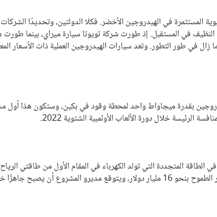
وية المستثمرة في الهيدروجين الأخضر. فكلا الدولتين، وتحديدًا الشركات ا
 النظيف في المستقبل. إذ طورت شركة تويوتا سيارة ميراي، بينما طورت ه
زال في طور التطور. وتعد سيارات الهيدروجين العملية ذات الأسعار المعق
روجين بقدرة ميجاواط واحد لمحطة وقود في بكين، وستكون هذا أول مشرو
 الرئيسة خلال دورة الألعاب الأولمبية الشتوية 2022.
يلومتر مربع للاستثمار في الطاقة المتجددة التي تولد الكهرباء في المقام الأول من 
ًا خلال السنوات العشر المقبلة.