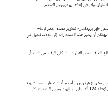
تدعى «إير برودكتس» لتطوير مصنع أخضر لإنتاج
ن وقود الهيدروجين الأخضر يوميًا. ويتلقى هذا المشروع استثمارات بقيمة 5 مليارات دولار، ويمكن أن يشير هذه الاستثمارات إلى دلالات تحول في
 الطاقة، بغض النظر عما إذا كان الوقود من النفط أو
خرًا أول مشروع هيدروجين أخضر أطلقت عليه اسم مشروع
«هاي إكس» وهو مزرعة شمسية قادرة على إنتاج 2000 ميجاواط من الكهرباء، سيستخدم منها 1600 في عملية التحليل الكهربائي لإنتاج 124 ألف طن من الهيدروجين المضغوط كل