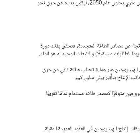
عمل في قطاع الطاقة المتجددة في العالم. ومن المُقدَّر أن يصل الطلب العالمي على «الهيدروجين الأخضر»، إلى نحو 530 مليون طن متري بحلول عام 2050، ليكون بديلًا عن حرق نحو
ناتجة عن مصادر الطاقة المتجددة، فتحقق بذلك دورة
ا الطائرات مستقبلًا) والانبعاث الوحيد له هو الماء.
تقليدية لإنتاج الهيدروجين بالاعتماد على الوقود الأحفوري تبقى عملية ضارة بالبيئة. فحتى اليوم ينتج نحو 95% من الهيدروجين عبر عملية تتطلب طاقة تأتي من حرق
ب الإنتاج بتأثير بيئي سلبي كبير.
وجين متوفرًا كمصدر طاقة مستدام تمامًا تقريبًا.
كات إنتاج الهيدروجين في العقود العديدة المقبلة.