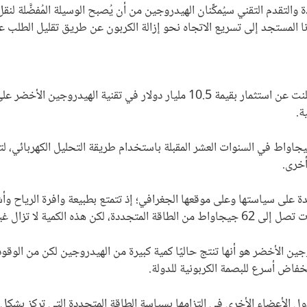
لتقدم التقني سيُمكِّنان الهيدروجين من أن يُصبح الوسيلة المُفضَّلة لنقل 
 المستجد إلى تسريع الاتجاه نحو إزالة الكربون عن طريق تقليل الطلب ع
استثمرت إسبانيا كثيرًا في إنتاج الهيدروجين مؤخرًا، وأعلنت عن استثمار بقيمة 0.5
ة.
ف إسبانيا إلى إنتاج الهيدروجين الأخضر بقدرة 4 جيجاواط في السنوات العشر المقبلة باستخدام طريقة 
أخرى.
دة على سياستها وعلى موقعها الجغرافي؛ إذ تتمتع بطبيعة وافرة الرياح وأ
ال الوقود الأحفوري في البلاد.
جين الأخضر هو أنها تنتج حاليًا كمية كبيرة من الهيدروجين لكن من الوقو
نخفاض أسرع للبصمة الكربونية للدولة.
لدول الأعضاء الأخرى في التزامها بسياسة الطاقة المتجددة التي تركز بشك