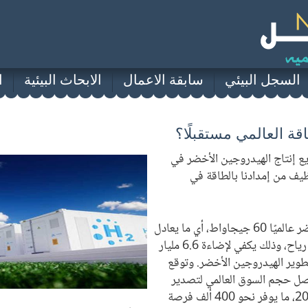
السجل البيئي
سابقة الاعمال
الابحاث البيئية
ا
ة العالمي مستقبلًا؟
ع إنتاج الهيدروجين الأخضر في
نظيف من إمدادنا بالطاقة في
ففي العام 2020، تجاوز إنتاج مشاريع الهيدروجين الأخضر عالميًا 60 جيجاواط، أي ما يعادل
إنتاج نحو 187.5 مليون خلية شمسية، و25000 توربين رياح، وذلك يكفي لإضاءة 6.6 مليار
ًا في مجال تطوير الهيدروجين الأخضر. وتوقع
يصل حجم السوق العالمي لتصدير
الهيدروجين الأخضر إلى 300 مليار دولار بحلول عام 2050، ما يوفر نحو 400 ألف فرصة