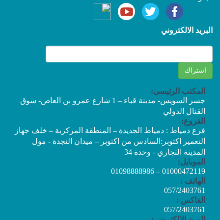
البريد الالكتروني
المكتب الرئيسى:
جسر السويس- مدينة قباء – 1 شارع عمرو بن العاص- سوق
القنال الدولي
الفروع:
فرع دمياط : دمياط الجديدة – المنطقة المركزية – خلف جهاز
التعمير اكتوبر:السادس من اكتوبر – ميدان النجدة - مول
المدينة التجاري - وحدة 34
الموبايل:
01000472119 – 01098888986
الهاتف :
057/2403761
الفاكس :
057/2403761
البريد الإلكتروني: