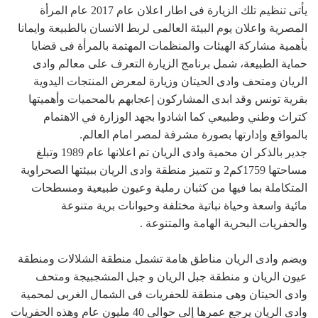
يأتى تنظيم تلك الزيارة فى اطار اعلان عام 2017 عام المرأة
المصرية واعلان يوم البيئة العالمى لربط الانسان بالطبيعة وايمانا
بأهمية مشاركة الهيئات والمنظمات المهتمة بالمرأة فى قضايا
حماية الطبيعة، شمل برنامج الزيارة التعرف على معالم وادى
الريان ومتحف وادى الحيتان وزيارة لمعرض المنتجات اليدوية
بقرية تونس وقد ابدى المشاركون إعجابهم بالمحميات وأهميتها
كتراث وطني وطبيعي كما اشادوا بجهد الوزارة في الاهتمام
بالمواقع وإدارتها بصورة مشرفة لمصر امام العالم.
جدير بالذكر ان محمية وادى الريان تم اعلانها عام 1989 وتبلغ
مساحتها 1759كم2 و تتميز منطقة وادى الريان ببيئتها الصحراوية
المتكاملة بما فيها من كثبان رملية وعيون طبيعية ومسطحات
مائية واسعة وحياة نباتية مختلفة وحيوانات برية متنوعة
والحفريات البحرية الهامة والمتنوعة .
ويضم وادى الريان مناطق هامة تشمل منطقة الشلالات ومنطقة
عيون الريان و منطقة جبل الريان و جبل المشجبيجة ومتحف
وادى الحيتان وهى منطقة للحفريات فى الشمال الغربى لمحمية
وادى الريان يرجع عمرها إلى حوالى 40 مليون عام وهذه الحفريات