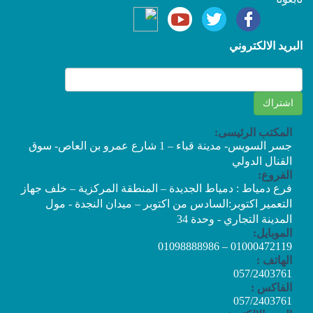
البريد الالكتروني
المكتب الرئيسى:
جسر السويس- مدينة قباء – 1 شارع عمرو بن العاص- سوق
القنال الدولي
الفروع:
فرع دمياط : دمياط الجديدة – المنطقة المركزية – خلف جهاز
التعمير اكتوبر:السادس من اكتوبر – ميدان النجدة - مول
المدينة التجاري - وحدة 34
الموبايل:
01000472119 – 01098888986
الهاتف :
057/2403761
الفاكس :
057/2403761