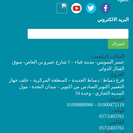
البريد الالكتروني
المكتب الرئيسى:
جسر السويس- مدينة قباء – 1 شارع عمرو بن العاص- سوق
القنال الدولي
الفروع:
فرع دمياط : دمياط الجديدة – المنطقة المركزية – خلف جهاز
التعمير اكتوبر:السادس من اكتوبر – ميدان النجدة - مول
المدينة التجاري - وحدة 34
الموبايل:
01000472119 – 01098888986
الهاتف :
057/2403761
الفاكس :
057/2403761