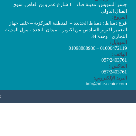
جسر السويس- مدينة قباء – 1 شارع عمرو بن العاص- سوق
القنال الدولي
الفروع:
فرع دمياط : دمياط الجديدة – المنطقة المركزية – خلف جهاز
التعمير اكتوبر:السادس من اكتوبر – ميدان النجدة - مول المدينة
التجاري - وحدة 34
الموبايل:
01000472119 – 01098888986
الهاتف :
057/2403761
الفاكس :
057/2403761
البريد الإلكتروني:
info@nile-center.com
©