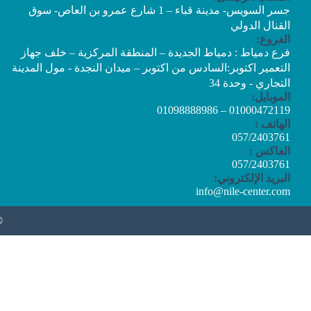
جسر السويس- مدينة قباء – 1 شارع عمرو بن العاص- سوق
القنال الدولي
الفروع:
فرع دمياط : دمياط الجديدة – المنطقة المركزية – خلف جهاز
التعمير اكتوبر:السادس من اكتوبر – ميدان النجدة - مول المدينة
التجاري - وحدة 34
الموبايل:
01000472119 – 01098888986
الهاتف :
057/2403761
الفاكس :
057/2403761
البريد الإلكتروني:
info@nile-center.com
©